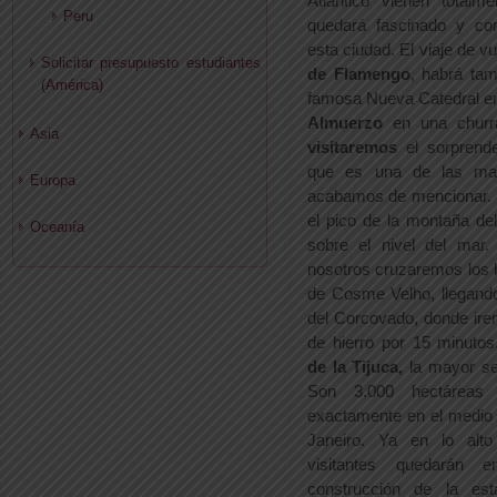
Atlántico vienen totalm
Peru
quedará fascinado y con
esta ciudad. El viaje de vu
Solicitar presupuesto estudiantes
de Flamengo
, habrá ta
(América)
famosa Nueva Catedral en 
Almuerzo
en una churra
Asia
visitaremos
el sorprend
que es una de las mara
Europa
acabamos de mencionar. E
el pico de la montaña d
Oceanía
sobre el nivel del mar. 
nosotros cruzaremos los b
de Cosme Velho, llegando
del Corcovado, donde ire
de hierro por 15 minuto
de la Tijuca,
la mayor se
Son 3.000 hectáreas d
exactamente en el medio 
Janeiro. Ya en lo alt
visitantes quedarán
construcción de la es