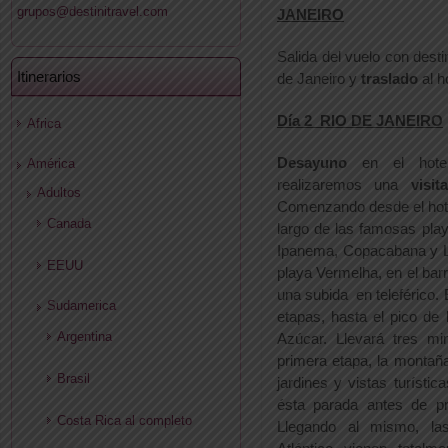
grupos@destinitravel.com
JANEIRO
Salida del vuelo con desti
Itinerarios
de Janeiro y
traslado
al h
Día 2 RIO DE JANEIRO
Africa
Desayuno
en el hote
América
realizaremos una
visi
Adultos
Comenzando desde el hote
Canada
largo de las famosas pla
Ipanema, Copacabana y L
EEUU
playa Vermelha, en el barri
una subida en teleférico.
Sudamerica
etapas, hasta el pico de
Argentina
Azúcar. Llevará tres mi
primera etapa, la montañ
Brasil
jardines y vistas turístic
ésta parada antes de pr
Costa Rica al completo
Llegando al mismo, la