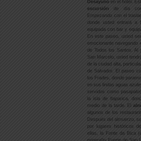
Desayuno
en el hotel. Es
excursión
de día co
Empezando con el traslad
donde usted entrará a
equipada con bar y equip
En este paseo, usted ser
emocionante navegando 
de Todos los Santos. Al 
San Marcelo, usted tendr
de la ciudad alta, particul
de Salvador. El paseo co
los Frades, donde param
en sus lindas aguas azule
servidos como pasapalo
la isla de Itaparica, do
medio de la tarde. El
alm
algunos de los restaurante
Después del almuerzo, s
por lugares históricos d
ellas, la Fonte da Bica 
mineral)y Fuerte de San 