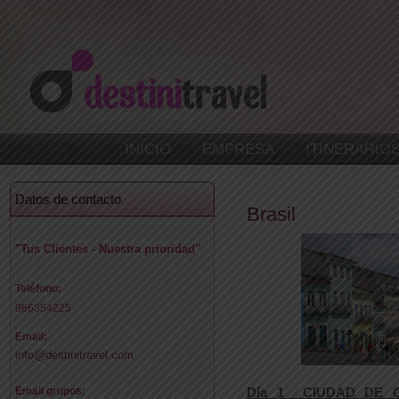
INICIO
EMPRESA
ITINERARIO
Datos de contacto
Brasil
"Tus Clientes - Nuestra prioridad"
Teléfono:
966354225
Email:
info@destinitravel.com
Día 1 CIUDAD DE 
Email grupos: