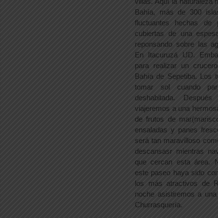
villas. Aquí la naturaleza
Bahía, más de 300 isla
fluctuantes hechas de 
cubiertas de una espesa
reponsando sobre las a
En Itacuruzá UD. Emba
para realizar un crucer
Bahía de Sepetiba. Los t
tomar sol cuando pa
deshabitada. Después
viajeremos a una hermosa
de frutos de mar(marisc
ensaladas y panes fresc
será tan maravilloso com
descansasr mientras na
que cercan esta área. 
este paseo haya sido co
los más atractivos de R
noche asistiremos a un
Churrasquería.