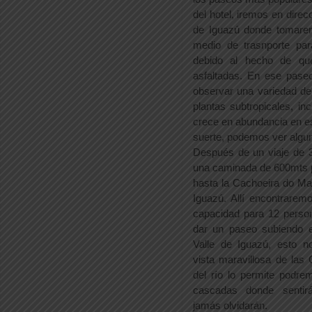
del hotel, iremos en direc
de Iguazú donde tomare
medio de trasnporte par
debido al hecho de qu
asfaltadas. En ese paseo
observar una variedad de
plantas subtropicales, in
crece en abundancia en e
suerte, podemos ver algu
Después de un viaje de
una caminada de 600mts po
hasta la Cachoeira do Ma
Iguazú. Allí encontrarem
capacidad para 12 perso
dar un paseo subiendo e
Valle de Iguazú, esto n
vista maravillosa de las 
del río lo permite podre
cascadas donde senti
jamás olvidarán.