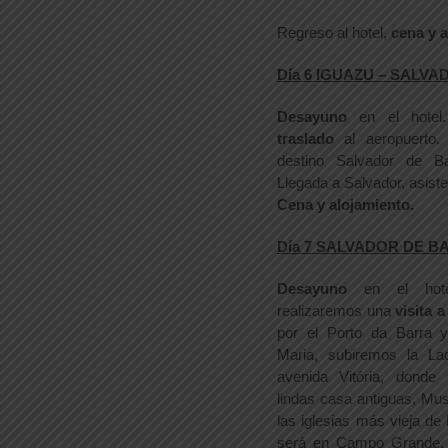
Regreso al hotel,
cena y a
Día 6 IGUAZU – SALVA
Desayuno
en el hotel
traslado
al aeropuerto. 
destino Salvador de B
Llegada a Salvador, asist
Cena y alojamiento.
Día 7 SALVADOR DE B
Desayuno
en el hote
realizaremos una
visita a
por el Porto da Barra 
Maria, subiremos la La
avenida Vitória, donde
lindas casa antiguas, Mu
las iglesias más vieja d
será en Campo Grande, 