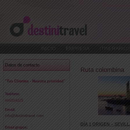
INICIO
EMPRESA
ITINERARIO
Datos de contacto
Ruta colombina
"Tus Clientes - Nuestra prioridad"
Teléfono:
966354225
Email:
info@destinitravel.com
DÍA 1 ORIGEN – SEVI
Email grupos: