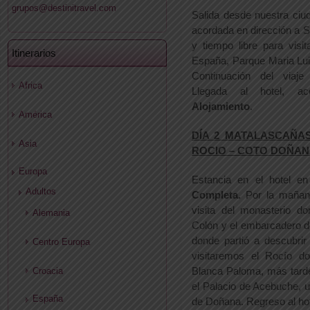
grupos@destinitravel.com
Salida desde nuestra ciu
acordada en dirección a Se
y tiempo libre para visi
Itinerarios
España, Parque Maria Lui
Continuación del viaje
Africa
Llegada al hotel, a
Alojamiento
.
América
DÍA 2 MATALASCAÑAS
Asia
ROCIO – COTO DOÑA
Europa
Estancia en el hotel e
Adultos
Completa.
Por la mañan
visita del monasterio do
Alemania
Colón y el embarcadero d
donde partió a descubrir
Centro Europa
visitaremos el Rocío d
Blanca Paloma, más tarde
Croacia
el Palacio de Acebuche, u
España
de Doñana. Regreso al hot