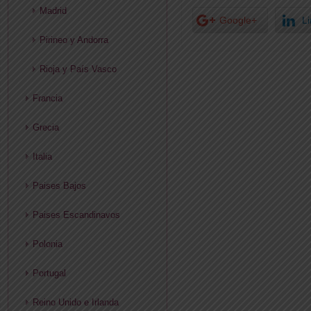
Madrid
Google+
L
Pirineo y Andorra
Rioja y País Vasco
Francia
Grecia
Italia
Paises Bajos
Paises Escandinavos
Polonia
Portugal
Reino Unido e Irlanda