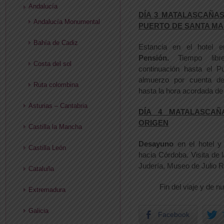
Andalucía
DÍA 3 MATALASCAÑAS 
Andalucía Monumental
PUERTO DE SANTA MA
Bahía de Cadiz
Estancia en el hotel 
Pensión.
Tiempo libr
Costa del sol
continuación hasta el P
almuerzo por cuenta de
Ruta colombina
hasta la hora acordada de 
Asturias – Cantabria
DÍA 4 MATALASCA
ORIGEN
Castilla la Mancha
Desayuno
en el hotel y
Castilla León
hacia Córdoba. Visita de l
Judería, Museo de Julio
Cataluña
Fin del viaje y de n
Extremadura
Galicia
Facebook