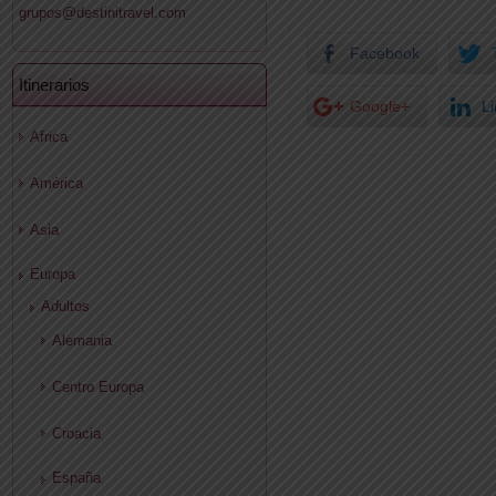
grupos@destinitravel.com
Facebook
Itinerarios
Google+
L
Africa
América
Asia
Europa
Adultos
Alemania
Centro Europa
Croacia
España