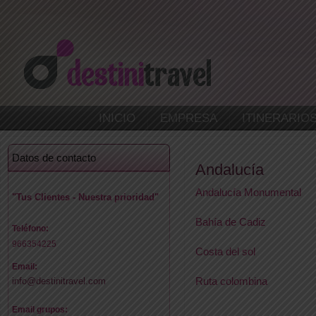
INICIO
EMPRESA
ITINERARIO
Datos de contacto
Andalucía
Andalucía Monumental
"Tus Clientes - Nuestra prioridad"
Bahía de Cadiz
Teléfono:
966354225
Costa del sol
Email:
Ruta colombina
info@destinitravel.com
Email grupos: