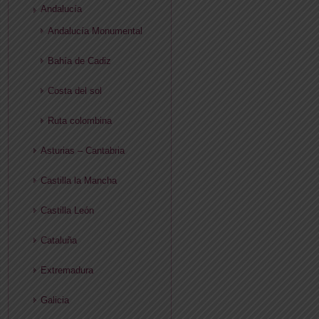
Andalucía
Andalucía Monumental
Bahía de Cadiz
Costa del sol
Ruta colombina
Asturias – Cantabria
Castilla la Mancha
Castilla León
Cataluña
Extremadura
Galicia