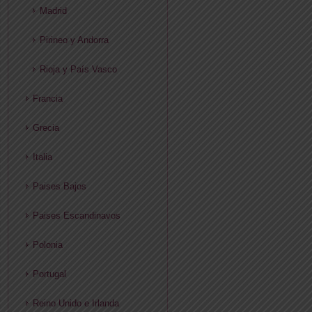
Madrid
Pirineo y Andorra
Rioja y País Vasco
Francia
Grecia
Italia
Paises Bajos
Paises Escandinavos
Polonia
Portugal
Reino Unido e Irlanda