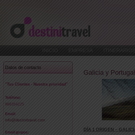
INICIO
EMPRESA
ITINERARIO
Datos de contacto
Galicia y Portugal
"Tus Clientes - Nuestra prioridad"
Teléfono:
966354225
Email:
info@destinitravel.com
DÍA 1 ORIGEN – GALIC
Email grupos: