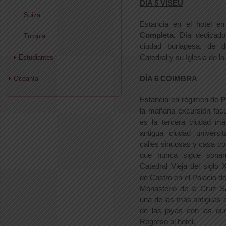
DÍA 5 VISEU
Suiza
Estancia en el hotel e
Completa.
Día dedicado
Turquia
ciudad burlagesa, de 
Catedral y su Iglesia de la
Estudiantes
DÍA 6 COIMBRA
Oceanía
Estancia en régimen de
P
la mañana excursión facu
es la tercera ciudad má
antigua ciudad universi
calles sinuosas y casa c
que nunca sigue sonan
Catedral Vieja del siglo
de Castro en el Palacio del
Monasterio de la Cruz Sa
una de las más antiguas 
de las joyas con las qu
Regreso al hotel.