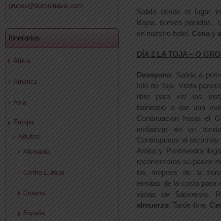
grupos@destinitravel.com
Salida desde el lugar i
Bajas. Breves paradas. 
en nuestro hotel.
Cena
y
Itinerarios
DÍA 2 LA TOJA – O G
Africa
Desayuno
. Salida a prim
América
Isla de Toja. Visita panor
libre para ver las inst
Asia
balneario o dar una vue
Continuación hasta el 
Europa
embarcar en un bonit
Adultos
Continuamos el recorrido
Arosa y Pontevedra lleg
Alemania
recorreremos su paseo m
los mejores de la zona
Centro Europa
ermitas de la costa para d
Croacia
vistas de Sanxenxo. R
almuerzo
. Tarde libre.
Ce
España