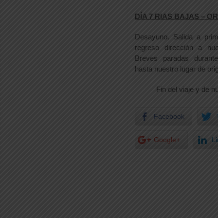
DÍA 7 RIAS BAJAS – O
Desayuno. Salida a pri
regreso dirección a nue
Breves paradas durante
hasta nuestro lugar de ori
Fin del viaje y de n
Facebook
Google+
L