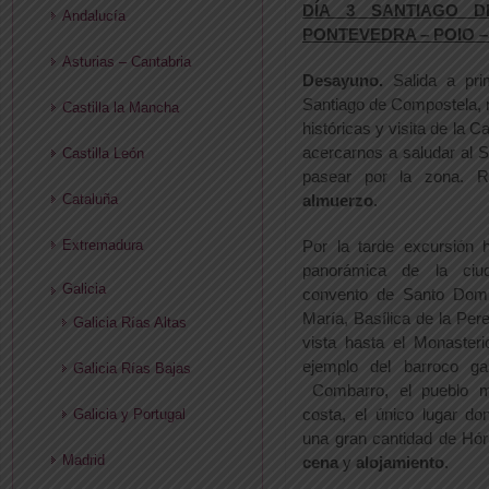
DÍA 3 SANTIAGO 
Andalucía
PONTEVEDRA – POIO 
Asturias – Cantabria
Desayuno.
Salida a pri
Santiago de Compostela, r
Castilla la Mancha
históricas y visita de la 
acercarnos a saludar al S
Castilla León
pasear por la zona. R
Cataluña
almuerzo
.
Extremadura
Por la tarde excursión h
panorámica de la ciud
Galicia
convento de Santo Domi
María, Basílica de la Pe
Galicia Rías Altas
vista hasta el Monaster
ejemplo del barroco ga
Galicia Rías Bajas
Combarro, el pueblo m
costa, el único lugar d
Galicia y Portugal
una gran cantidad de Hórr
Madrid
cena
y
alojamiento
.