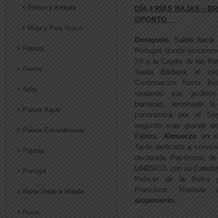
Pirineo y Andorra
DÍA 4 RÍAS BAJAS – B
OPORTO
Rioja y País Vasco
Desayuno
. Salida hacia
Francia
Portugal, donde visitaremo
XII y la Capilla de las Re
Grecia
Santa Bárbara, el ce
Continuación hasta B
Italia
visitando sus jardin
barrocas, terminado l
Paises Bajos
panorámica por el San
segundo más grande en
Paises Escandinavos
Fátima.
Almuerzo
en re
Tarde dedicada a conoce
Polonia
declarada Patrimonio d
UNESCO, con su Catedral,
Portugal
Palacio de la Bolsa
Francisco. Traslad
Reino Unido e Irlanda
alojamiento
.
Rusia