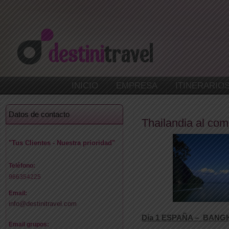
INICIO
EMPRESA
ITINERARIO
Datos de contacto
Thailandia al com
"Tus Clientes - Nuestra prioridad"
Teléfono:
966354225
Email:
info@destinitravel.com
Día 1 ESPAÑA
– BANG
Email grupos: