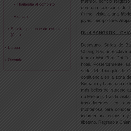
mármol, edificio religios
Thailandia al completo
con una colección de 
último, visita a una fábri
Vietnam
joyas. Tiempo libre.
Aloja
Solicitar presupuesto estudiantes
Día 4 BANGKOK – CHI
(Asia)
Desayuno. Salida de Ba
Europa
Chiang Rai, un enclave 
templo Wat Phra Doi Tu. 
Oceanía
hotel. Posteriormente, s
sede del “Triangulo de O
confluencia en la zona de 
Birmania y Laos, uno de lo
más bellos del sureste as
río Mekong. Tras la visita
trasladaremos en ca
montañosa para conocer 
indumentaria colorista y
tibetano. Regreso a Chian