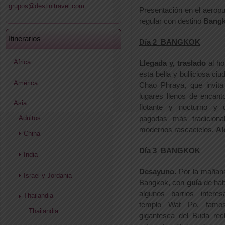
grupos@destinitravel.com
Presentación en el aeropue
regular con destino
Bang
Itinerarios
Día 2 BANGKOK
Africa
Llegada y, traslado
al hot
esta bella y bulliciosa ciu
América
Chao Phraya, que invita
lugares llenos de enca
Asia
flotante y nocturno y
pagodas más tradiciona
Adultos
modernos rascacielos.
Al
China
Día 3 BANGKOK
India
Desayuno.
Por la mañana
Israel y Jordania
Bangkok, con
guía
de hab
algunos barrios intere
Thailandia
templo Wat Po, famos
Thailandia
gigantesca del Buda rec