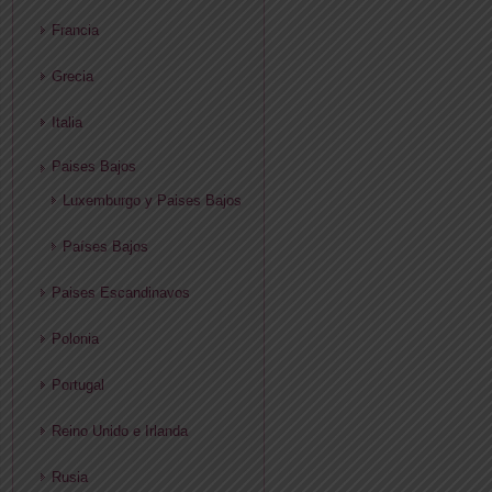
Francia
Grecia
Italia
Paises Bajos
Luxemburgo y Paises Bajos
Países Bajos
Paises Escandinavos
Polonia
Portugal
Reino Unido e Irlanda
Rusia