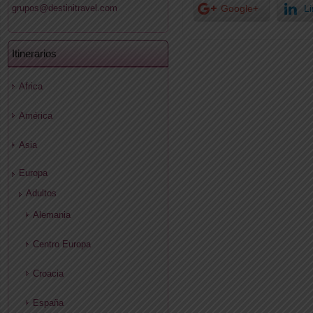
grupos@destinitravel.com
Google+
L
Itinerarios
Africa
América
Asia
Europa
Adultos
Alemania
Centro Europa
Croacia
España