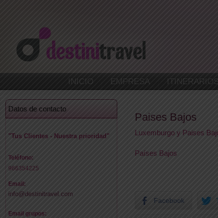
INICIO
EMPRESA
ITINERARIO
Datos de contacto
Paises Bajos
Luxemburgo y Paises Baj
"Tus Clientes - Nuestra prioridad"
Países Bajos
Teléfono:
966354225
Email:
info@destinitravel.com
Facebook
Email grupos: