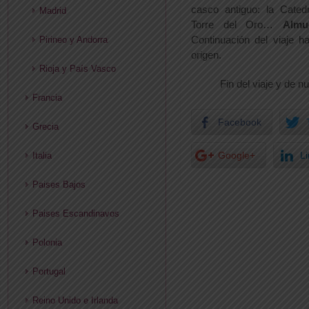
casco antiguo: la Cated
Madrid
Torre del Oro…
Almu
Continuación del viaje h
Pirineo y Andorra
origen.
Rioja y País Vasco
Fin del viaje y de n
Francia
Facebook
Grecia
Google+
L
Italia
Paises Bajos
Paises Escandinavos
Polonia
Portugal
Reino Unido e Irlanda