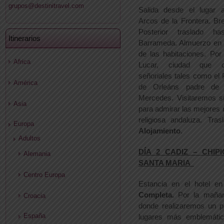
grupos@destinitravel.com
Salida desde el lugar 
Arcos de la Frontera. Bre
Posterior traslado 
Itinerarios
Barrameda. Almuerzo en n
de las habitaciones. Por
Africa
Lucar, ciudad que co
señoriales tales como el
América
de Orleáns padre de
Mercedes. Visitaremos s
Asia
para admirar las mejores
religiosa andaluza. Tras
Europa
Alojamiento
.
Adultos
DÍA 2 CADIZ – CHIP
Alemania
SANTA MARIA
Centro Europa
Estancia en el hotel e
Completa.
Por la mañan
Croacia
donde realizaremos un p
España
lugares más emblemáti