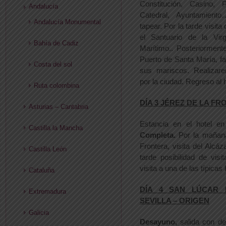
Constitución, Casino, 
Andalucía
Catedral, Ayuntamient
Andalucía Monumental
tapear. Por la tarde visita
el Santuario de la Vi
Bahía de Cadiz
Marítimo.. Posteriorment
Puerto de Santa María, f
Costa del sol
sus mariscos. Realizar
por la ciudad. Regreso al h
Ruta colombina
DÍA 3 JÉREZ DE LA F
Asturias – Cantabria
Estancia en el hotel e
Castilla la Mancha
Completa.
Por la mañana
Frontera, visita del Alcáz
Castilla León
tarde posibilidad de visi
visita a una de las típica
Cataluña
DÍA 4 SAN LÚCAR
Extremadura
SEVILLA – ORIGEN
Galicia
Desayuno,
salida con des