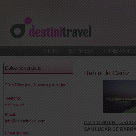
INICIO
EMPRESA
ITINERARIO
Datos de contacto
Bahía de Cadiz
"Tus Clientes - Nuestra prioridad"
Teléfono:
966354225
Email:
info@destinitravel.com
DÍA 1 ORIGEN – ARCO
SAN LUCÁR DE BARR
Email grupos: