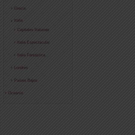
Grecia
Italia
Capitales Italianas
Italia Espectacular
Italia Fantástica
Londres
Paises Bajos
Oceanía