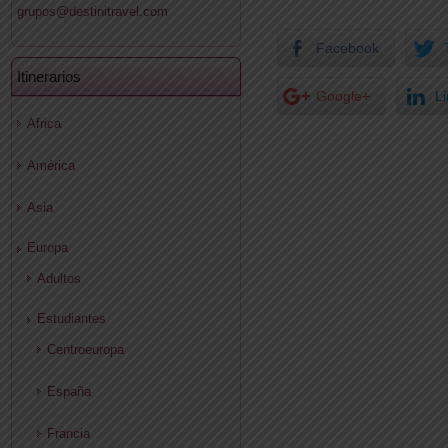
grupos@destinitravel.com
Facebook
Itinerarios
Google+
L
Africa
América
Asia
Europa
Adultos
Estudiantes
Centroeuropa
España
Francia