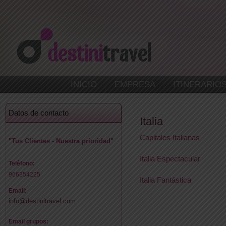
INICIO
EMPRESA
ITINERARIO
Datos de contacto
Italia
Capitales Italianas
"Tus Clientes - Nuestra prioridad"
Italia Espectacular
Teléfono:
966354225
Italia Fantástica
Email:
info@destinitravel.com
Email grupos: