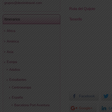
grupos@destinitravel.com
Ruta del Quijote
Itinerarios
Tenerife
Africa
América
Asia
Europa
Adultos
Estudiantes
Centroeuropa
Facebook
España
Barcelona Port Aventura
Google+
L