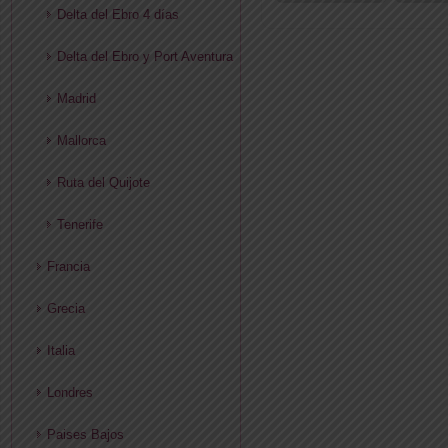
Delta del Ebro 4 días
Delta del Ebro y Port Aventura
Madrid
Mallorca
Ruta del Quijote
Tenerife
Francia
Grecia
Italia
Londres
Paises Bajos