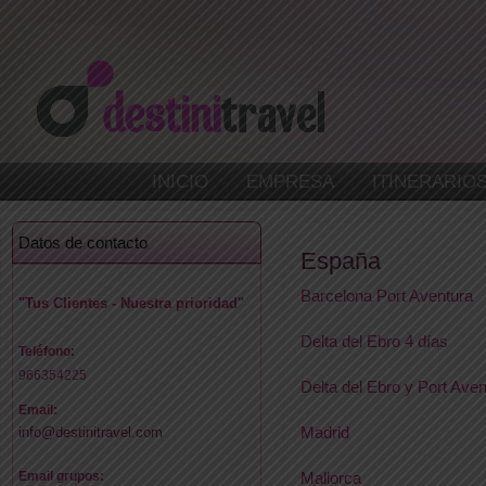
INICIO
EMPRESA
ITINERARIO
Datos de contacto
España
Barcelona Port Aventura
"Tus Clientes - Nuestra prioridad"
Delta del Ebro 4 días
Teléfono:
966354225
Delta del Ebro y Port Aven
Email:
Madrid
info@destinitravel.com
Email grupos:
Mallorca